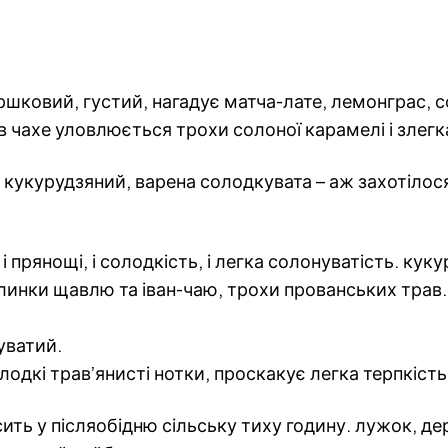
ршковий, густий, нагадує матча-лате, лемонграс,
 в чахе уловлюється трохи солоної карамелі і зле
 кукурудзяний, варена солодкувата – аж захотілос
і прянощі, і солодкість, і легка солонуватість. кук
линки щавлю та іван-чаю, трохи прованських трав.
уватий.
лодкі трав’янисті нотки, проскакує легка терпкіст
осить у післяобідню сільську тиху годину. лужок, д