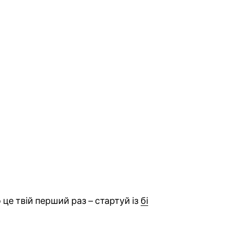
 це твій перший раз – стартуй із
бі