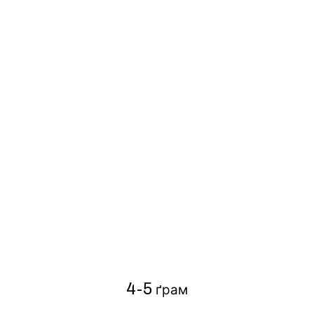
4-5
ґр
ам