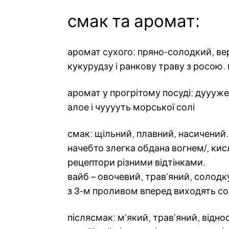
смак та аромат:
аромат сухого: пряно-солодкий, ве
кукурудзу і ранкову траву з росою.
аромат у прогрітому посуді: дуууже
алое і чууууть морської солі
смак: щільний, плавний, насичений. 
начебто злегка обдана вогнем/, кис
рецептори різними відтінками.
вайб – овочевий, трав’яний, солодк
з 3-м проливом вперед виходять со
післясмак: м’який, трав’яний, відн